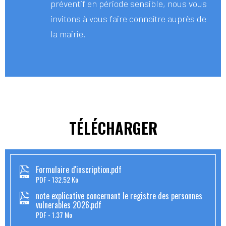
préventif en période sensible, nous vous
invitons à vous faire connaître auprès de
la mairie.
TÉLÉCHARGER
Formulaire d'inscription.pdf
PDF
132.52 Ko
note explicative concernant le registre des personnes
vulnerables 2026.pdf
PDF
1.37 Mo